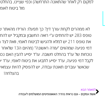
למקום רק לאחר שהתאונה התרחשה) וכפי שציינו, בהחלט מ
מול ביטוח לאומי
לא ממהרים לקחת עורך דין? כך תפעלו: הורידו מהאתר 
טופס 283 יש להחתים ע"י רואה החשבון ובמקביל יש
את טופס 211 יש למלא ולהגישו לביטוח לאומי, וזאת
נוכחות של עו"ד בהחלט חשובה. עו"ד יסייע להבין האם נכ
לקבל דמי פגיעה, עו"ד יסייע לתבוע את ביטוח לאומי, עו"ד י
שכאשר עוברים תאונת עבודה, יש להפסיק להיות עצמאיי
בהצלחה!
למאמר הבא
אשת עסקים – וגם נראית נהדר: האאוטפיטים המושלמים לעבודה