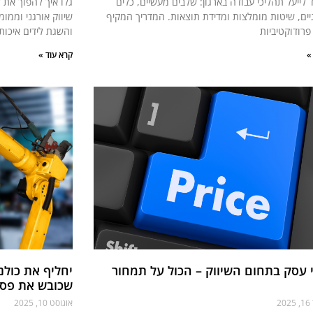
ד לייעל תהליכי עבודה בארגון: שלבים מעשיים, כלים
גלו איך להפוך את 
יים, שיטות מומלצות ומדידת תוצאות. המדריך המקיף
שיווק אורגני וממומ
פרודוקטיביות
והשגת לידים איכותי
»
קרא עוד »
 עסק בתחום השיווק – הכול על תמחור
יחליף את כולנ
שכובש את פסי 
2
אוגוסט 10, 2025