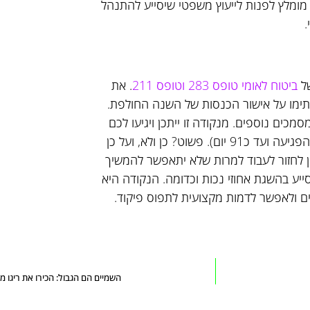
ומלץ לפנות לייעוץ משפטי שיסייע להתנהל
.
של
ביטוח לאומי טופס 283 וטופס 211
. את
 להחתימו על אישור הכנסות של השנה החולפת.
 לצד מסמכים נוספים. מנקודה זו ייתכן ויגיעו לכם
דמי פגיעה שמהווים "עזרה ראשונה" (מהיום ה13 שלאחר הפגיעה ועד כ91 יום). פשוט? כן ולא, ועל כן
ון לחזור לעבוד למרות שלא יתאפשר להמשיך
סייע בהשגת אחוזי נכות וכדומה. הנקודה היא
ם ולאפשר לדמות מקצועית לתפוס פיקוד.
השמיים הם הגבול: הכירו את ריגו מר