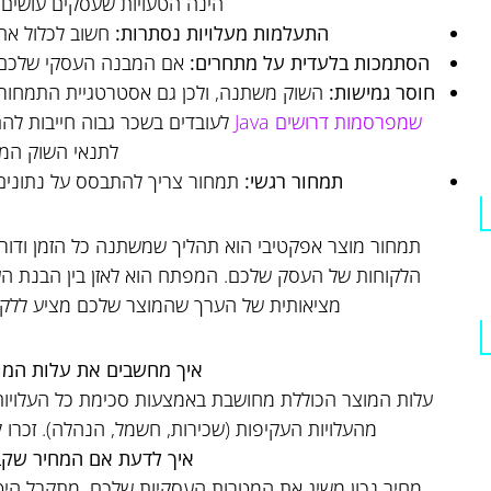
הינה הטעויות שעסקים עושים ל
התעלמות מעלויות נסתרות:
חשוב לכלול את 
הסתמכות בלעדית על מתחרים:
אם המבנה העסקי שלכם שו
חוסר גמישות:
השוק משתנה, ולכן גם אסטרטגיית התמחור 
שמפרסמות דרושים Java
לעובדים בשכר גבוה חייבות ל
לתנאי השוק המ
תמחור רגשי:
תמחור צריך להתבסס על נתונים ו
תמחור מוצר אפקטיבי הוא תהליך שמשתנה כל הזמן ודורש
הלקוחות של העסק שלכם. המפתח הוא לאזן בין הבנת העל
מציאותית של הערך שהמוצר שלכם מציע ללקוחו
איך מחשבים את עלות המו
עלות המוצר הכוללת מחושבת באמצעות סכימת כל העלויות 
מהעלויות העקיפות (שכירות, חשמל, הנהלה). זכרו לכ
איך לדעת אם המחיר שקב
מחיר נכון משיג את המטרות העסקיות שלכם, מתקבל היט